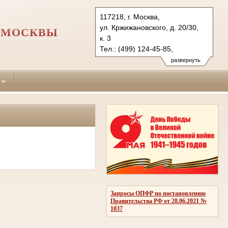
117218, г. Москва,
ул. Кржижановского, д. 20/30,
 МОСКВЫ
к. 3
Тел.: (499) 124-45-85,
(495) 718-08-45
развернуть
info@32.msksud.ru
cheremushinsky.msk@sudrf.ru
Запросы ОПФР по постановлению
Правительства РФ от 28.06.2021 №
1037